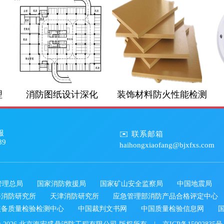
充装
理
消防图纸设计深化
装饰材料防火性能检测
服
✉️ 联系邮箱
89
haihongxiaofang@bjxfxs.com
管理总局
国家消防救援局
国家矿山安全监察局
中国地震局
海消防研究所
天津消防研究所
应急管理部消防产品合格评定中心
装备质量检验检测中心
中国裁判文书网
中国质量检验信息网