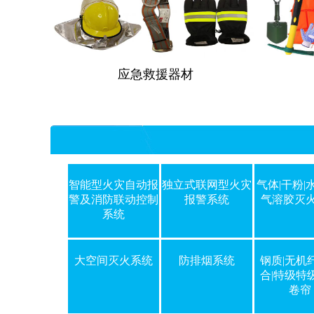
应急救援器材
智能型火灾自动报
独立式联网型火灾
气体|干粉|水
消防水池水位监控系统
警及消防联动控制
报警系统
气溶胶灭
系统
大空间灭火系统
防排烟系统
钢质|无机
合|特级特
卷帘