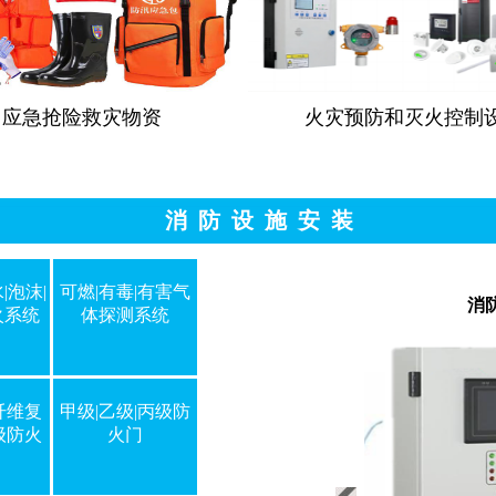
应急抢险救灾物资
火灾预防和灭火控制
消 防 设 施 安 装
|泡沫|
可燃|有毒|有害气
消防设备电源状态监控系统
消防
火系统
体探测系统
纤维复
甲级|乙级|丙级防
级防火
火门