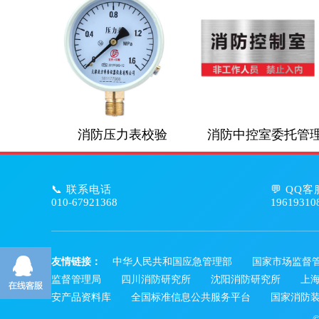
消防压力表校验
消防中控室委托管
📞 联系电话
💬 QQ客
010-67921368
19619310
友情链接：
中华人民共和国应急管理部
国家市场监督
监督管理局
四川消防研究所
沈阳消防研究所
上
安产品资料库
全国标准信息公共服务平台
国家消防